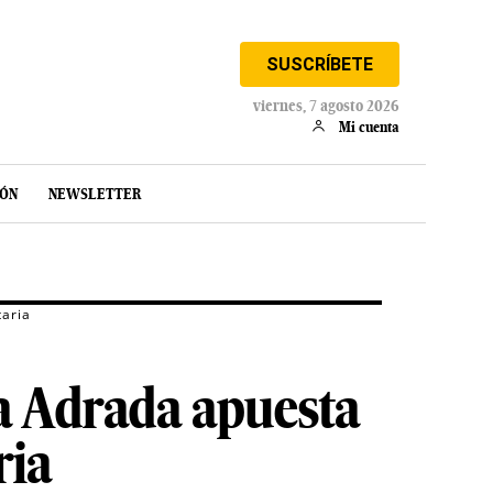
SUSCRÍBETE
viernes, 7 agosto 2026
Mi cuenta
IÓN
NEWSLETTER
taria
la Adrada apuesta
ria