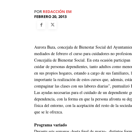
POR
REDACCIÓN EM
FEBRERO 20, 2013
Aurora Baza, concejala de Bienestar Social del Ayuntamie
mediados de febrero el curso para cuidadores no profesion
Concejalía de Bienestar Social. En esta ocasión participan
cuidar de personas dependientes, tanto adultos como menor
en sus propios hogares, estando a cargo de sus familiares, 
importante la realización de estos cursos que, además, est
compaginar las clases con sus labores diarias”, puntualizó 
Las ayudas necesarias para el cuidado de un dependiente gu
dependencia, con la forma en que la persona afronta su de
física del entorno, con la aceptación del resto de la socie
que se le ofrezca.
Programa variado
Durante seis semanas -hasta final de marzo-, distintos for