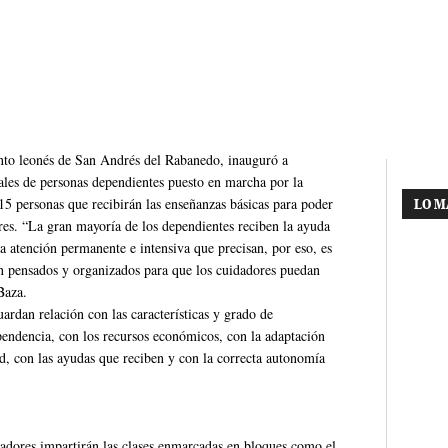
nto leonés de San Andrés del Rabanedo, inauguró a
ales de personas dependientes puesto en marcha por la
 15 personas que recibirán las enseñanzas básicas para poder
LO M
es. “La gran mayoría de los dependientes reciben la ayuda
la atención permanente e intensiva que precisan, por eso, es
án pensados y organizados para que los cuidadores puedan
Baza.
ardan relación con las características y grado de
pendencia, con los recursos económicos, con la adaptación
dad, con las ayudas que reciben y con la correcta autonomía
madores impartirán las clases enmarcadas en bloques como el