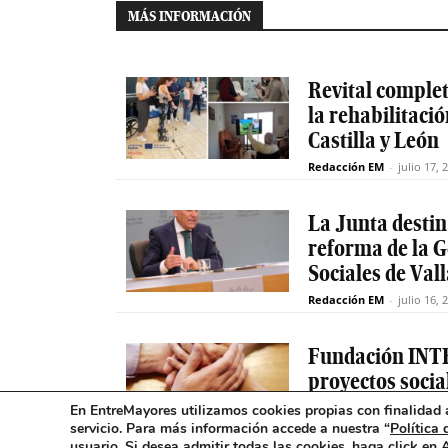
MÁS INFORMACIÓN
Revital completa
la rehabilitaci
Castilla y León
Redacción EM
-
julio 17, 
La Junta destin
reforma de la G
Sociales de Val
Redacción EM
-
julio 16, 
Fundación INTR
proyectos socia
en Castilla y Le
En EntreMayores utilizamos cookies propias con finalidad a
servicio. Para más información accede a nuestra “
Política 
Redacción EM
-
julio 16, 
usuario
.
Si desea admitir todas las cookies, haga click en