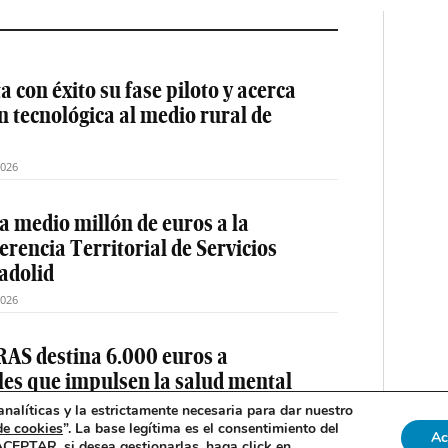
 con éxito su fase piloto y acerca
ón tecnológica al medio rural de
2026
a medio millón de euros a la
erencia Territorial de Servicios
ladolid
2026
AS destina 6.000 euros a
les que impulsen la salud mental
ón
nalíticas y la estrictamente necesaria para dar nuestro
de cookies
”. La base legítima es el consentimiento del
2026
Ac
 ACEPTAR, si desea gestionarlas, haga click en