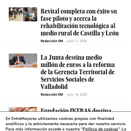
Revital completa con éxito su
fase piloto y acerca la
rehabilitación tecnológica al
medio rural de Castilla y León
Redacción EM
-
julio 17, 2026
La Junta destina medio
millón de euros a la reforma
de la Gerencia Territorial de
Servicios Sociales de
Valladolid
Redacción EM
-
julio 16, 2026
Fundación INTRAS destina
6.000 euros a proyectos
En EntreMayores utilizamos cookies propias con finalidad
analíticas y la estrictamente necesaria para dar nuestro servicio.
sociales que impulsen la
Para más información accede a nuestra “
Política de cookies
”. La