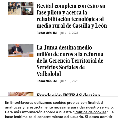
Revital completa con éxito su
fase piloto y acerca la
rehabilitación tecnológica al
medio rural de Castilla y León
Redacción EM
-
julio 17, 2026
La Junta destina medio
millón de euros a la reforma
de la Gerencia Territorial de
Servicios Sociales de
Valladolid
Redacción EM
-
julio 16, 2026
Fundación INTRAS destina
6.000 euros a proyectos
En EntreMayores utilizamos cookies propias con finalidad
analíticas y la estrictamente necesaria para dar nuestro servicio.
sociales que impulsen la
Para más información accede a nuestra “
Política de cookies
”. La
salud mental en Castilla y
base legítima es el consentimiento del usuario
.
Si desea admitir