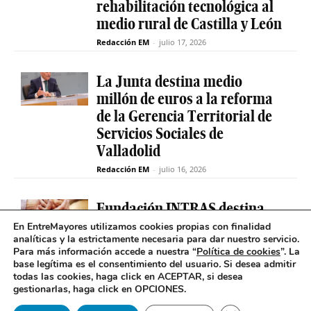
rehabilitación tecnológica al
medio rural de Castilla y León
Redacción EM
-
julio 17, 2026
La Junta destina medio
millón de euros a la reforma
de la Gerencia Territorial de
Servicios Sociales de
Valladolid
Redacción EM
-
julio 16, 2026
Fundación INTRAS destina
6.000 euros a proyectos
En EntreMayores utilizamos cookies propias con finalidad
analíticas y la estrictamente necesaria para dar nuestro servicio.
sociales que impulsen la
Para más información accede a nuestra “
Política de cookies
”. La
salud mental en Castilla y
base legítima es el consentimiento del usuario
.
Si desea admitir
León
todas las cookies, haga click en ACEPTAR, si desea
gestionarlas, haga click en OPCIONES.
Redacción EM
-
julio 16, 2026