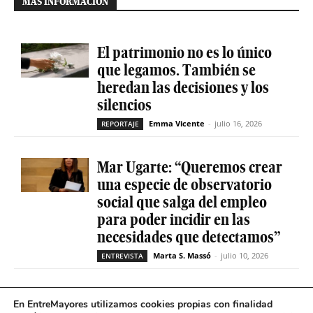
MÁS INFORMACIÓN
El patrimonio no es lo único
que legamos. También se
heredan las decisiones y los
silencios
Emma Vicente
-
julio 16, 2026
REPORTAJE
Mar Ugarte: “Queremos crear
una especie de observatorio
social que salga del empleo
para poder incidir en las
necesidades que detectamos”
Marta S. Massó
-
julio 10, 2026
ENTREVISTA
María José Segarra Crespo:
En EntreMayores utilizamos cookies propias con finalidad