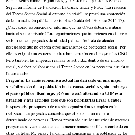
están desempeñando los jubilados, y el sistema de pensiones español. -
Según un informe de Fundación La Caixa, Esade y PwC, “La reacción
del Tercer Sector Social al entorno de crisis”, se prevé una contención
de la financiación pública a corto plazo (caída del 3% entre 2014-17).
¿Cree, como recomienda el informe, que las ONGs deben orientarse
hacia el sector privado? Las organizaciones que intervienen en el tercer
sector realizan proyectos de utilidad pública. Se trata de atender
necesidades que no cubren otros mecanismos de protección social. Por
ello es exigible un esfuerzo de la administración en el apoyo a las ONG.
Pero también las empresas realizan su actividad dentro de un entorno
social, y deben colaborar con el Tercer Sector en los proyectos que éstas
llevan a cabo.
Pregunta: La crisis económica actual ha derivado en una mayor
sensibilización de la población hacia causas sociales y, sin embargo,
el gasto público disminuye. ¿Cómo le está afectando a UDP esta
situación y qué acciones cree que son prioritarias llevar a cabo?
Respuesta:El presupuesto de nuestra organización se emplea en la
realización de proyectos concretos que atienden a un número
determinado de personas. Hemos procurado que los usuarios de nuestros
programas se vean afectados de la menor manera posible, recortando en
otras partidas. Me parece fundamental concienciar a la población de los