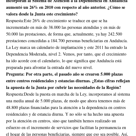
incorporan al Sistema de Atención a la Dependencia en Andalucía
aumentó un 26% en 2010 con respecto al año anterior. ¿Cómo se
valora desde la Junta este crecimiento?
Respuesta:Este 26% de crecimiento se traduce en que se ha
incrementado en más de 38.000 las personas atendidas y en más de
50.000 las prestaciones, de forma que, actualmente, ya hay 242.500
prestaciones concedidas a 184.700 personas beneficiarias en Andalucía.
La Ley marca un calendario de implantación y este 2011 ha entrado la
Dependencia Moderada, nivel 2. Vemos, por tanto, que el crecimiento
ha ido acorde con el calendario, lo que significa que Andalucía está
preparada para afrontar la entrada del nuevo nivel.
Pregunta: Por otra parte, el pasado año se crearon 5.000 plazas
entre centros residenciales y estancias diurnas. ¿Estas cifras reflejan
la apuesta de la Junta por cubrir las necesidades de la Región?
Respuesta:Desde la puesta en marcha de la Ley, incorporamos al sistema
una media anual de 5.000 plazas, de modo que ahora tenemos más de
48.800 plazas financiadas para la atención a la dependencia en centros
residenciales y de estancia diurna. Y no sólo se ha hecho una apuesta
por la atención en centros, sino que también hemos realizado un
esfuerzo en el incremento de servicios que facilitan la permanencia en
el hogar de las personas beneficiarias, siempre que eso sea posible. Así,