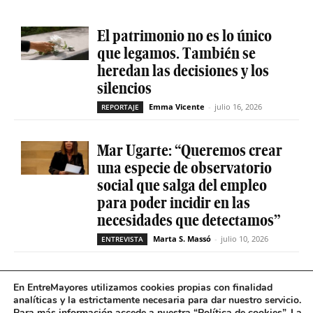
El patrimonio no es lo único
que legamos. También se
heredan las decisiones y los
silencios
Emma Vicente
-
julio 16, 2026
REPORTAJE
Mar Ugarte: “Queremos crear
una especie de observatorio
social que salga del empleo
para poder incidir en las
necesidades que detectamos”
Marta S. Massó
-
julio 10, 2026
ENTREVISTA
María José Segarra Crespo:
En EntreMayores utilizamos cookies propias con finalidad
“La palabra mágica debe ser
analíticas y la estrictamente necesaria para dar nuestro servicio.
Para más información accede a nuestra “
Política de cookies
”. La