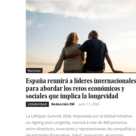
Nacional
España reunirá a líderes internacionale
para abordar los retos económicos y
sociales que implica la longevidad
Redacción EM
-
julio 17, 2026
LONGEVIDAD
La LifeSpan Summit 2026, impulsada por la Global Initiative
on Ageing and Longevity, reunirá a más de 400 personas
entre directivos, inversores y representantes de compañías y
de entidades financieras. Salud, innovación, economía,