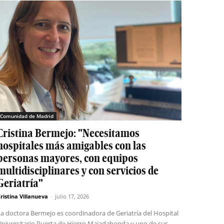
Comunidad de Madrid
Cristina Bermejo: "Necesitamos
hospitales más amigables con las
personas mayores, con equipos
multidisciplinares y con servicios de
Geriatría"
ristina Villanueva
-
julio 17, 2026
La doctora Bermejo es coordinadora de Geriatría del Hospital
Universitario Puerta de Hierro Majadahonda y uno de sus