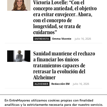
Victoria Lovelle: “Con el
concepto antiedad, el objetivo
era evitar envejecer. Ahora,
con el concepto de
longevidad, se trata de
cuidarnos”
Emma Vicente
-
julio 16, 2026
ENTREVISTA
Sanidad mantiene el rechazo
a financiar los únicos
tratamientos capaces de
retrasar la evolución del
Alzheimer
Redacción EM
-
julio 16, 2026
ALZHEIMER
La geriatría reclama más
En EntreMayores utilizamos cookies propias con finalidad
peso en el sistema sanitario
analíticas y la estrictamente necesaria para dar nuestro servicio.