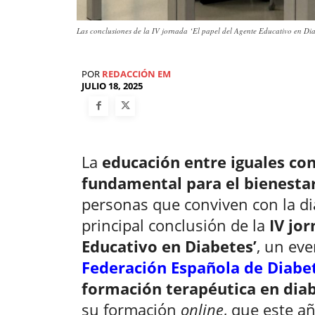
Las conclusiones de la IV jornada ‘El papel del Agente Educativo en Diab
POR
REDACCIÓN EM
JULIO 18, 2025
La
educación entre iguales con
fundamental para el bienesta
personas que conviven con la di
principal conclusión de la
IV jor
Educativo en Diabetes’
, un eve
Federación Española de Diabet
formación terapéutica en dia
su formación
online
, que este a