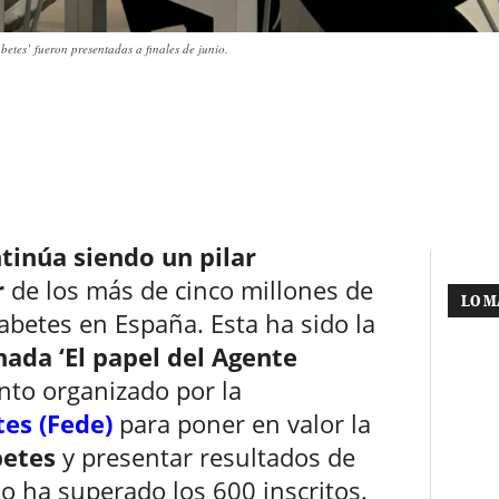
etes’ fueron presentadas a finales de junio.
tinúa siendo un pilar
r
de los más de cinco millones de
LO M
abetes en España. Esta ha sido la
nada ‘El papel del Agente
nto organizado por la
es (Fede)
para poner en valor la
betes
y presentar resultados de
ño ha superado los 600 inscritos.