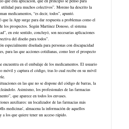
ó que esta aplicación, que en principio se pensó para
e utilidad para muchos colectivos”. Moreno ha descrito la
oman medicamentos, “es decir, todos”, apuntó.
có que la App surge para dar respuesta a problemas como el
 de los prospectos. Según Martínez Donoso, el sistema
ad”, en este sentido, concluyó, son necesarias aplicaciones
pectiva del diseño para todos”.
n especialmente diseñada para personas con discapacidad
es, para las que acciones cotidianas, como leer el prospecto
se encuentra en el embalaje de los medicamentos. El usuario
vo móvil y captura el código, tras lo cual recibe en su móvil
ble.
ituaciones en las que no se dispone del código de barras, la
cleándolo. Asimismo, los profesionales de las farmacias
ento”, que aparece en todos los envases.
nes auxiliares: un localizador de las farmacias más
‘Mis medicinas’, almacena la información de aquellos
 a los que quiere tener un acceso rápido.