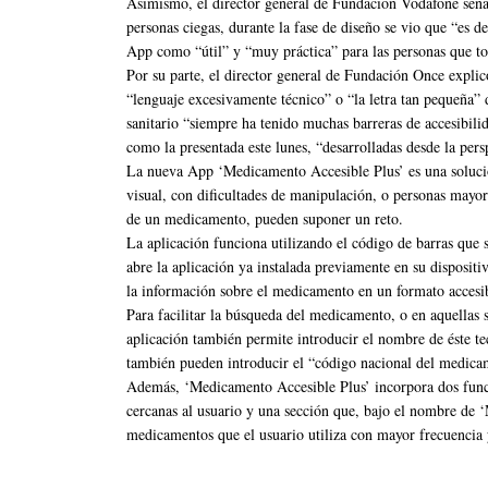
Asimismo, el director general de Fundación Vodafone señal
personas ciegas, durante la fase de diseño se vio que “es d
App como “útil” y “muy práctica” para las personas que t
Por su parte, el director general de Fundación Once expli
“lenguaje excesivamente técnico” o “la letra tan pequeña”
sanitario “siempre ha tenido muchas barreras de accesibilid
como la presentada este lunes, “desarrolladas desde la pers
La nueva App ‘Medicamento Accesible Plus’ es una solució
visual, con dificultades de manipulación, o personas mayor
de un medicamento, pueden suponer un reto.
La aplicación funciona utilizando el código de barras que 
abre la aplicación ya instalada previamente en su dispositi
la información sobre el medicamento en un formato accesi
Para facilitar la búsqueda del medicamento, o en aquellas s
aplicación también permite introducir el nombre de éste te
también pueden introducir el “código nacional del medicam
Además, ‘Medicamento Accesible Plus’ incorpora dos funcio
cercanas al usuario y una sección que, bajo el nombre de 
medicamentos que el usuario utiliza con mayor frecuencia y