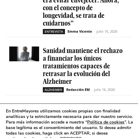
con el concepto de
longevidad, se trata de
cuidarnos”
Emma Vicente
-
julio 16, 2026
ENTREVISTA
Sanidad mantiene el rechazo
a financiar los únicos
tratamientos capaces de
retrasar la evolución del
Alzheimer
Redacción EM
-
julio 16, 2026
ALZHEIMER
La geriatría reclama más
En EntreMayores utilizamos cookies propias con finalidad
peso en el sistema sanitario
analíticas y la estrictamente necesaria para dar nuestro servicio.
Para más información accede a nuestra “
Política de cookies
”. La
ante el envejecimiento récord
base legítima es el consentimiento del usuario
.
Si desea admitir
de la población española
todas las cookies, haga click en ACEPTAR, si desea