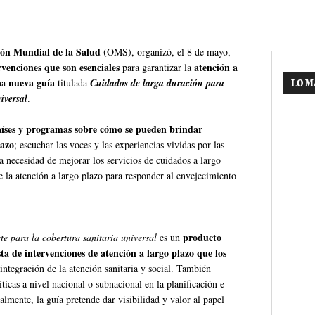
ión Mundial de la Salud
(OMS), organizó, el 8 de mayo,
rvenciones que son esenciales
atención a
para garantizar la
nueva guía
una
titulada
Cuidados de larga duración para
LO M
iversal
.
aíses y programas sobre cómo se pueden brindar
lazo
; escuchar las voces y las experiencias vividas por las
a necesidad de mejorar los servicios de cuidados a largo
e la atención a largo plazo para responder al envejecimiento
producto
e para la cobertura sanitaria universal
es un
sta de intervenciones de atención a largo plazo que los
integración de la atención sanitaria y social. También
ticas a nivel nacional o subnacional en la planificación e
lmente, la guía pretende dar visibilidad y valor al papel
s.