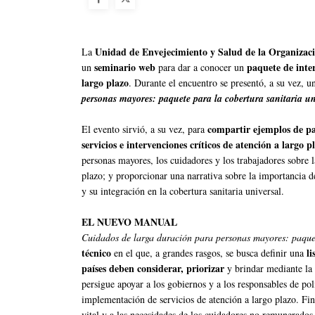
Unidad de Envejecimiento y Salud de la Organizac
La
seminario web
paquete de inte
un
para dar a conocer un
largo plazo
. Durante el encuentro se presentó, a su vez, 
personas mayores: paquete para la cobertura sanitaria un
compartir ejemplos de p
El evento sirvió, a su vez, para
servicios e intervenciones críticos de atención a largo p
personas mayores, los cuidadores y los trabajadores sobre l
plazo; y proporcionar una narrativa sobre la importancia d
y su integración en la cobertura sanitaria universal.
EL NUEVO MANUAL
Cuidados de larga duración para personas mayores: paquet
técnico
li
en el que, a grandes rasgos, se busca definir una
países deben considerar, priorizar
y brindar mediante la 
persigue apoyar a los gobiernos y a los responsables de polí
implementación de servicios de atención a largo plazo. Fina
vital y a las necesidades de los cuidadores no remunerado