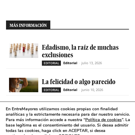
MÁS INFORMACIÓN
Edadismo, la raíz de muchas
exclusiones
Editorial
-
julio 13, 2026
EDITORIAL
La felicidad o algo parecido
Editorial
-
junio 10, 2026
EDITORIAL
Las familias ante la decisión
En EntreMayores utilizamos cookies propias con finalidad
analíticas y la estrictamente necesaria para dar nuestro servicio.
de la Comisión
Para más información accede a nuestra “
Política de cookies
”. La
Interministerial de Precios
base legítima es el consentimiento del usuario
.
Si desea admitir
del Medicamento
todas las cookies, haga click en ACEPTAR, si desea