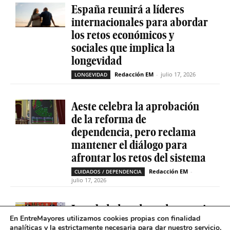
España reunirá a líderes
internacionales para abordar
los retos económicos y
sociales que implica la
longevidad
Redacción EM
-
julio 17, 2026
LONGEVIDAD
Aeste celebra la aprobación
de la reforma de
dependencia, pero reclama
mantener el diálogo para
afrontar los retos del sistema
Redacción EM
-
CUIDADOS / DEPENDENCIA
julio 17, 2026
La soledad no deseada es casi
En EntreMayores utilizamos cookies propias con finalidad
cinco veces superior entre
analíticas y la estrictamente necesaria para dar nuestro servicio.