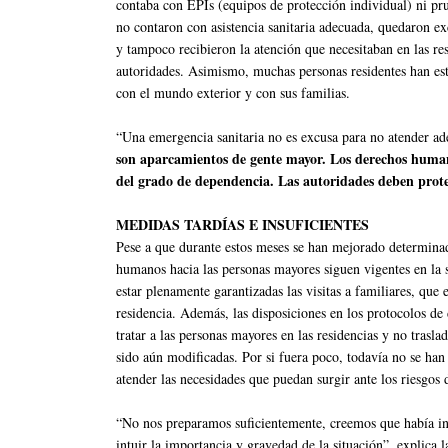
contaba con EPIs (equipos de protección individual) ni pr
no contaron con asistencia sanitaria adecuada, quedaron ex
y tampoco recibieron la atención que necesitaban en las res
autoridades. Asimismo, muchas personas residentes han es
con el mundo exterior y con sus familias.
“Una emergencia sanitaria no es excusa para no atender a
son aparcamientos de gente mayor. Los derechos humano
del grado de dependencia. Las autoridades deben prote
MEDIDAS TARDÍAS E INSUFICIENTES
Pese a que durante estos meses se han mejorado determinad
humanos hacia las personas mayores siguen vigentes en la
estar plenamente garantizadas las visitas a familiares, que
residencia. Además, las disposiciones en los protocolos d
tratar a las personas mayores en las residencias y no traslad
sido aún modificadas. Por si fuera poco, todavía no se han
atender las necesidades que puedan surgir ante los riesgos de
“No nos preparamos suficientemente, creemos que había inf
intuir la importancia y gravedad de la situación”, explica 