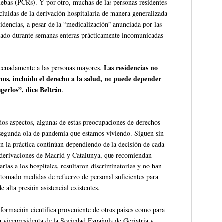
uebas (PCRs). Y por otro, muchas de las personas residentes
cluidas de la derivación hospitalaria de manera generalizada
idencias, a pesar de la “medicalización” anunciada por las
tado durante semanas enteras prácticamente incomunicadas
Las residencias no
decuadamente a las personas mayores.
s, incluido el derecho a la salud, no puede depender
gerlos”, dice Beltrán
.
os aspectos, algunas de estas preocupaciones de derechos
 segunda ola de pandemia que estamos viviendo. Siguen sin
 en la práctica continúan dependiendo de la decisión de cada
e derivaciones de Madrid y Catalunya, que recomiendan
arlas a los hospitales, resultaron discriminatorias y no han
 tomado medidas de refuerzo de personal suficientes para
 alta presión asistencial existentes.
ormación científica proveniente de otros países como para
la vicepresidenta de la Sociedad Española de Geriatría y