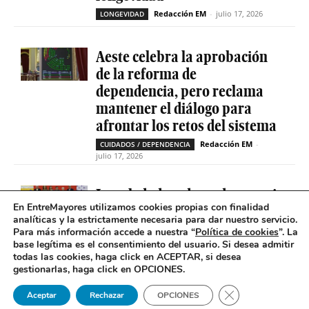
Redacción EM
-
julio 17, 2026
LONGEVIDAD
Aeste celebra la aprobación
de la reforma de
dependencia, pero reclama
mantener el diálogo para
afrontar los retos del sistema
Redacción EM
-
CUIDADOS / DEPENDENCIA
julio 17, 2026
La soledad no deseada es casi
En EntreMayores utilizamos cookies propias con finalidad
cinco veces superior entre
analíticas y la estrictamente necesaria para dar nuestro servicio.
personas que tienen
Para más información accede a nuestra “
Política de cookies
”. La
problemas de salud mental
base legítima es el consentimiento del usuario
.
Si desea admitir
todas las cookies, haga click en ACEPTAR, si desea
Redacción EM
-
SOLEDAD NO DESEADA
gestionarlas, haga click en OPCIONES.
julio 16, 2026
Cerrar el banner 
Aceptar
Rechazar
OPCIONES