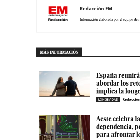
Redacción EM
Información elaborada por el equipo de r
MÁS INFORMACIÓN
España reunirá 
abordar los ret
implica la long
Redacció
LONGEVIDAD
Aeste celebra l
dependencia, p
para afrontar l