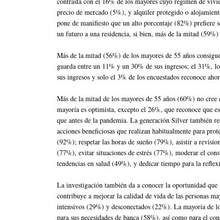
contrasta con el 16% de los mayores cuyo régimen de vivie
precio de mercado (5%), y alquiler protegido o alojamient
pone de manifiesto que un alto porcentaje (82%) prefiere s
un futuro a una residencia, si bien, más de la mitad (59%)
Más de la mitad (56%) de los mayores de 55 años consigue
guarda entre un 11% y un 30% de sus ingresos; el 31%, l
sus ingresos y solo el 3% de los encuestados reconoce ahor
Más de la mitad de los mayores de 55 años (60%) no cree 
mayoría es optimista, excepto el 26%, que reconoce que e
que antes de la pandemia. La generación Silver también rec
acciones beneficiosas que realizan habitualmente para prote
(92%); respetar las horas de sueño (79%), asistir a revisi
(77%), evitar situaciones de estrés (77%), moderar el con
tendencias en salud (49%), y dedicar tiempo para la refle
La investigación también da a conocer la oportunidad que
contribuye a mejorar la calidad de vida de las personas m
intensivos (29%) y desconectados (22%). La mayoría de los
para sus necesidades de banca (58%), así como para el con