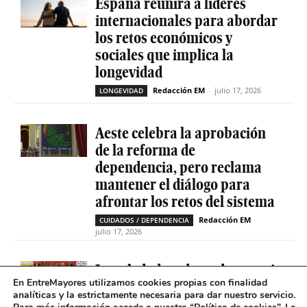
España reunirá a líderes
internacionales para abordar
los retos económicos y
sociales que implica la
longevidad
Redacción EM
-
julio 17, 2026
LONGEVIDAD
Aeste celebra la aprobación
de la reforma de
dependencia, pero reclama
mantener el diálogo para
afrontar los retos del sistema
Redacción EM
-
CUIDADOS / DEPENDENCIA
julio 17, 2026
La soledad no deseada es casi
En EntreMayores utilizamos cookies propias con finalidad
cinco veces superior entre
analíticas y la estrictamente necesaria para dar nuestro servicio.
personas que tienen