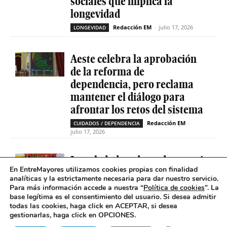
sociales que implica la
longevidad
Redacción EM
-
julio 17, 2026
LONGEVIDAD
Aeste celebra la aprobación
de la reforma de
dependencia, pero reclama
mantener el diálogo para
afrontar los retos del sistema
Redacción EM
-
CUIDADOS / DEPENDENCIA
julio 17, 2026
La soledad no deseada es casi
En EntreMayores utilizamos cookies propias con finalidad
cinco veces superior entre
analíticas y la estrictamente necesaria para dar nuestro servicio.
personas que tienen
Para más información accede a nuestra “
Política de cookies
”. La
problemas de salud mental
base legítima es el consentimiento del usuario
.
Si desea admitir
todas las cookies, haga click en ACEPTAR, si desea
Redacción EM
-
SOLEDAD NO DESEADA
gestionarlas, haga click en OPCIONES.
julio 16, 2026