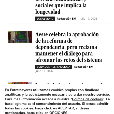
sociales que implica la
longevidad
Redacción EM
-
julio 17, 2026
LONGEVIDAD
Aeste celebra la aprobación
de la reforma de
dependencia, pero reclama
mantener el diálogo para
afrontar los retos del sistema
Redacción EM
-
CUIDADOS / DEPENDENCIA
julio 17, 2026
La soledad no deseada es casi
En EntreMayores utilizamos cookies propias con finalidad
cinco veces superior entre
analíticas y la estrictamente necesaria para dar nuestro servicio.
personas que tienen
Para más información accede a nuestra “
Política de cookies
”. La
problemas de salud mental
base legítima es el consentimiento del usuario
.
Si desea admitir
todas las cookies, haga click en ACEPTAR, si desea
Redacción EM
-
SOLEDAD NO DESEADA
gestionarlas, haga click en OPCIONES.