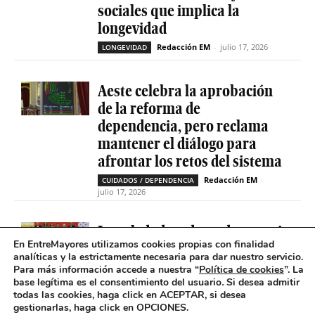
sociales que implica la
longevidad
Redacción EM
-
julio 17, 2026
LONGEVIDAD
Aeste celebra la aprobación
de la reforma de
dependencia, pero reclama
mantener el diálogo para
afrontar los retos del sistema
Redacción EM
-
CUIDADOS / DEPENDENCIA
julio 17, 2026
La soledad no deseada es casi
En EntreMayores utilizamos cookies propias con finalidad
cinco veces superior entre
analíticas y la estrictamente necesaria para dar nuestro servicio.
personas que tienen
Para más información accede a nuestra “
Política de cookies
”. La
problemas de salud mental
base legítima es el consentimiento del usuario
.
Si desea admitir
todas las cookies, haga click en ACEPTAR, si desea
Redacción EM
-
SOLEDAD NO DESEADA
gestionarlas, haga click en OPCIONES.
julio 16, 2026