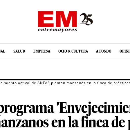
NAL
SALUD
EMPRESA
OCIO & CULTURA
A FONDO
OPIN
ecimiento activo' de ANFAS plantan manzanos en la finca de práctica
 programa 'Envejecimien
zanos en la finca de p