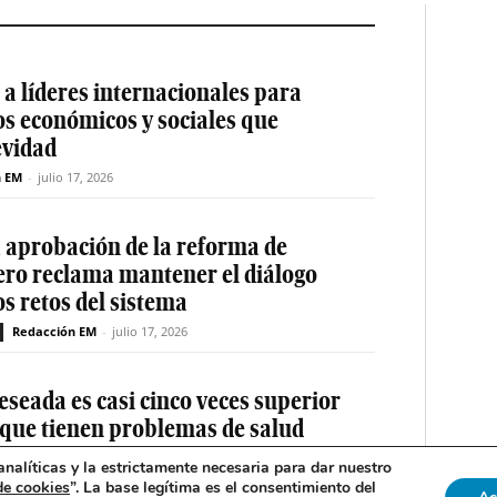
a líderes internacionales para
os económicos y sociales que
evidad
n EM
-
julio 17, 2026
a aprobación de la reforma de
ero reclama mantener el diálogo
os retos del sistema
Redacción EM
-
julio 17, 2026
eseada es casi cinco veces superior
 que tienen problemas de salud
nalíticas y la estrictamente necesaria para dar nuestro
de cookies
”. La base legítima es el consentimiento del
Redacción EM
-
julio 16, 2026