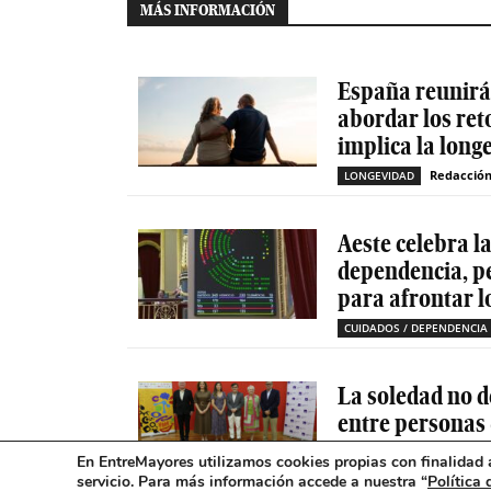
MÁS INFORMACIÓN
España reunirá 
abordar los ret
implica la long
Redacció
LONGEVIDAD
Aeste celebra l
dependencia, p
para afrontar l
CUIDADOS / DEPENDENCIA
La soledad no d
entre personas
mental
En EntreMayores utilizamos cookies propias con finalidad a
servicio. Para más información accede a nuestra “
Política 
SOLEDAD NO DESEADA