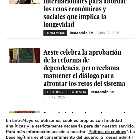
internacionales para abordar
los retos económicos y
sociales que implica la
longevidad
Redacción EM
-
julio 17, 2026
LONGEVIDAD
Aeste celebra la aprobación
de la reforma de
dependencia, pero reclama
mantener el diálogo para
afrontar los retos del sistema
Redacción EM
-
CUIDADOS / DEPENDENCIA
julio 17, 2026
La soledad no deseada es casi
En EntreMayores utilizamos cookies propias con finalidad
cinco veces superior entre
analíticas y la estrictamente necesaria para dar nuestro servicio.
personas que tienen
Para más información accede a nuestra “
Política de cookies
”. La
problemas de salud mental
base legítima es el consentimiento del usuario
.
Si desea admitir