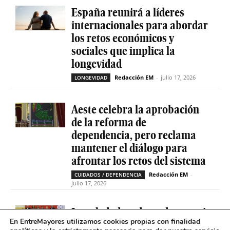
España reunirá a líderes
internacionales para abordar
los retos económicos y
sociales que implica la
longevidad
Redacción EM
-
julio 17, 2026
LONGEVIDAD
Aeste celebra la aprobación
de la reforma de
dependencia, pero reclama
mantener el diálogo para
afrontar los retos del sistema
Redacción EM
-
CUIDADOS / DEPENDENCIA
julio 17, 2026
La soledad no deseada es casi
En EntreMayores utilizamos cookies propias con finalidad
cinco veces superior entre