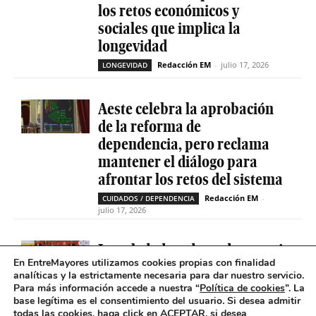
los retos económicos y
sociales que implica la
longevidad
Redacción EM
-
julio 17, 2026
LONGEVIDAD
Aeste celebra la aprobación
de la reforma de
dependencia, pero reclama
mantener el diálogo para
afrontar los retos del sistema
Redacción EM
-
CUIDADOS / DEPENDENCIA
julio 17, 2026
La soledad no deseada es casi
En EntreMayores utilizamos cookies propias con finalidad
cinco veces superior entre
analíticas y la estrictamente necesaria para dar nuestro servicio.
personas que tienen
Para más información accede a nuestra “
Política de cookies
”. La
problemas de salud mental
base legítima es el consentimiento del usuario
.
Si desea admitir
todas las cookies, haga click en ACEPTAR, si desea