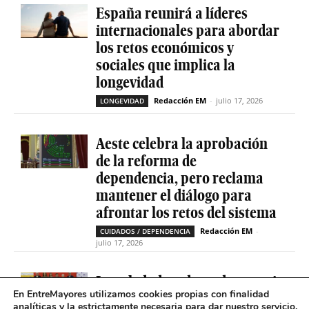
España reunirá a líderes
internacionales para abordar
los retos económicos y
sociales que implica la
longevidad
Redacción EM
-
julio 17, 2026
LONGEVIDAD
Aeste celebra la aprobación
de la reforma de
dependencia, pero reclama
mantener el diálogo para
afrontar los retos del sistema
Redacción EM
-
CUIDADOS / DEPENDENCIA
julio 17, 2026
La soledad no deseada es casi
En EntreMayores utilizamos cookies propias con finalidad
cinco veces superior entre
analíticas y la estrictamente necesaria para dar nuestro servicio.