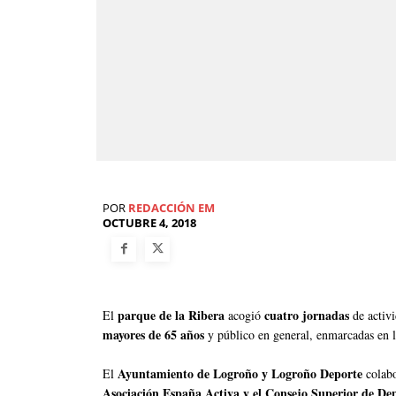
POR
REDACCIÓN EM
OCTUBRE 4, 2018
parque de la Ribera
cuatro jornadas
El
acogió
de activi
mayores de 65 años
y público en general, enmarcadas en la
Ayuntamiento de Logroño y Logroño Deporte
El
colab
Asociación España Activa y el Consejo Superior de De