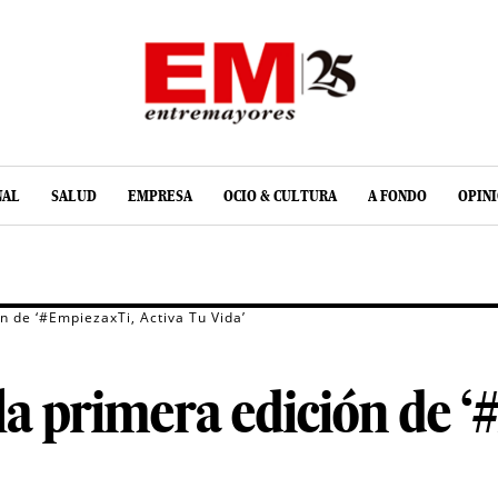
NAL
SALUD
EMPRESA
OCIO & CULTURA
A FONDO
OPIN
n de ‘#EmpiezaxTi, Activa Tu Vida’
la primera edición de 