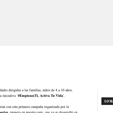
dades dirigidas a las familias, niños de 4 a 10 años,
#EmpiezaxTi, Activa Tu Vida
 iniciativa ‘
’.
LO M
oran con esta primera campaña organizada por la
portes
, pionera en nuestro país, que ya se desarrolló en