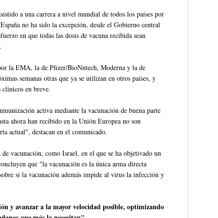
istido a una carrera a nivel mundial de todos los países por
 España no ha sido la excepción, desde el Gobierno central
fuerzo en que todas las dosis de vacuna recibida sean
.
 por la EMA, la de Pfizer/BioNntech, Moderna y la de
imas semanas otras que ya se utilizan en otros países, y
 clínicos en breve.
inmunización activa mediante la vacunación de buena parte
asta ahora han recibido en la Unión Europea no son
ta actual", destacan en el comunicado.
a de vacunación, como Israel, en el que se ha objetivado un
concluyen que "la vacunación es la única arma directa
sobre si la vacunación además impide al virus la infección y
ón y avanzar a la mayor velocidad posible, optimizando
dadanos que más la necesitan".