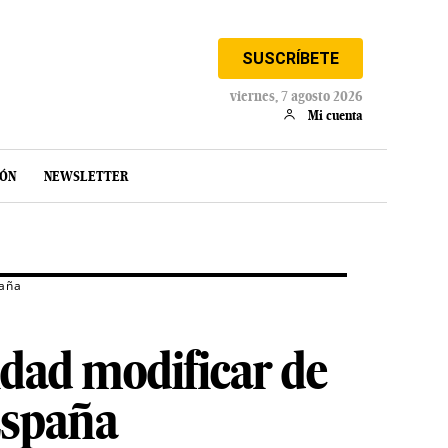
SUSCRÍBETE
viernes, 7 agosto 2026
Mi cuenta
IÓN
NEWSLETTER
paña
nidad modificar de
España