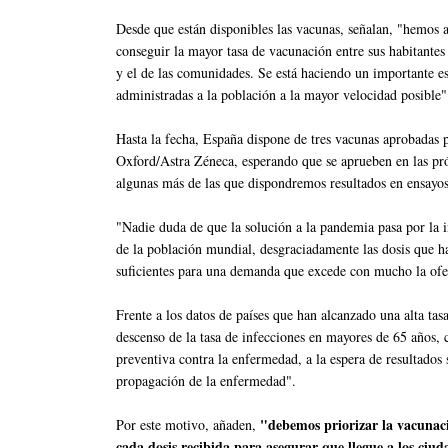
Desde que están disponibles las vacunas, señalan, "hemos as
conseguir la mayor tasa de vacunación entre sus habitantes
y el de las comunidades. Se está haciendo un importante es
administradas a la población a la mayor velocidad posible"
Hasta la fecha, España dispone de tres vacunas aprobadas
Oxford/Astra Zéneca, esperando que se aprueben en las próx
algunas más de las que dispondremos resultados en ensayos
"Nadie duda de que la solución a la pandemia pasa por la 
de la población mundial, desgraciadamente las dosis que h
suficientes para una demanda que excede con mucho la ofer
Frente a los datos de países que han alcanzado una alta tas
descenso de la tasa de infecciones en mayores de 65 años, 
preventiva contra la enfermedad, a la espera de resultados 
propagación de la enfermedad".
"debemos priorizar la vacunaci
Por este motivo, añaden,
cada dosis recibida para asegurar que llegue a los ciu