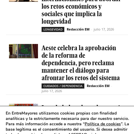
los retos económicos y
sociales que implica la
longevidad
Redacción EM
-
julio 17, 2026
LONGEVIDAD
Aeste celebra la aprobación
de la reforma de
dependencia, pero reclama
mantener el diálogo para
afrontar los retos del sistema
Redacción EM
-
CUIDADOS / DEPENDENCIA
julio 17, 2026
La soledad no deseada es casi
En EntreMayores utilizamos cookies propias con finalidad
cinco veces superior entre
analíticas y la estrictamente necesaria para dar nuestro servicio.
personas que tienen
Para más información accede a nuestra “
Política de cookies
”. La
problemas de salud mental
base legítima es el consentimiento del usuario
.
Si desea admitir