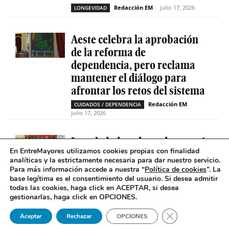
Redacción EM
-
julio 17, 2026
LONGEVIDAD
Aeste celebra la aprobación
de la reforma de
dependencia, pero reclama
mantener el diálogo para
afrontar los retos del sistema
Redacción EM
-
CUIDADOS / DEPENDENCIA
julio 17, 2026
La soledad no deseada es casi
En EntreMayores utilizamos cookies propias con finalidad
cinco veces superior entre
analíticas y la estrictamente necesaria para dar nuestro servicio.
personas que tienen
Para más información accede a nuestra “
Política de cookies
”. La
problemas de salud mental
base legítima es el consentimiento del usuario
.
Si desea admitir
todas las cookies, haga click en ACEPTAR, si desea
Redacción EM
-
SOLEDAD NO DESEADA
gestionarlas, haga click en OPCIONES.
julio 16, 2026
Cerrar el banner 
Aceptar
Rechazar
OPCIONES