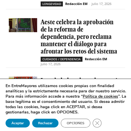
Redacción EM
-
julio 17, 2026
LONGEVIDAD
Aeste celebra la aprobación
de la reforma de
dependencia, pero reclama
mantener el diálogo para
afrontar los retos del sistema
Redacción EM
-
CUIDADOS / DEPENDENCIA
julio 17, 2026
La soledad no deseada es casi
En EntreMayores utilizamos cookies propias con finalidad
cinco veces superior entre
analíticas y la estrictamente necesaria para dar nuestro servicio.
personas que tienen
Para más información accede a nuestra “
Política de cookies
”. La
problemas de salud mental
base legítima es el consentimiento del usuario
.
Si desea admitir
todas las cookies, haga click en ACEPTAR, si desea
Redacción EM
-
SOLEDAD NO DESEADA
gestionarlas, haga click en OPCIONES.
julio 16, 2026
Cerrar el banner 
Aceptar
Rechazar
OPCIONES