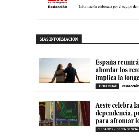
Información elaborada por el equipo de r
MÁS INFORMACIÓN
España reunirá 
abordar los ret
implica la long
Redacció
LONGEVIDAD
Aeste celebra l
dependencia, p
para afrontar l
CUIDADOS / DEPENDENCIA