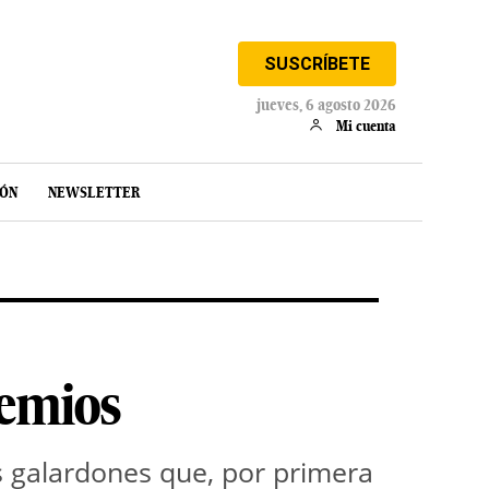
SUSCRÍBETE
jueves, 6 agosto 2026
Mi cuenta
IÓN
NEWSLETTER
remios
us galardones que, por primera