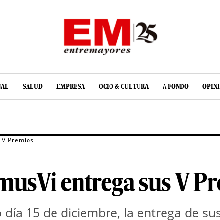
NAL
SALUD
EMPRESA
OCIO & CULTURA
A FONDO
OPIN
 V Premios
usVi entrega sus V P
o día 15 de diciembre, la entrega de s