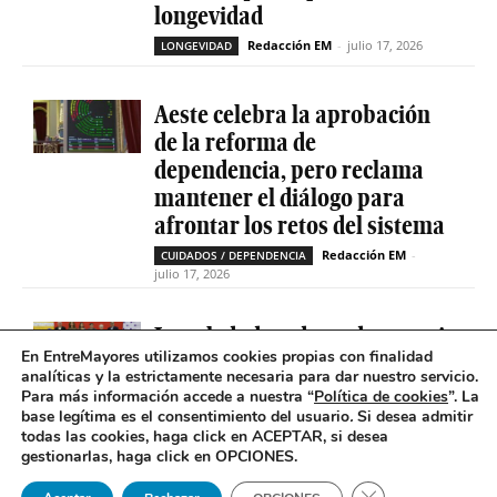
longevidad
Redacción EM
-
julio 17, 2026
LONGEVIDAD
Aeste celebra la aprobación
de la reforma de
dependencia, pero reclama
mantener el diálogo para
afrontar los retos del sistema
Redacción EM
-
CUIDADOS / DEPENDENCIA
julio 17, 2026
La soledad no deseada es casi
En EntreMayores utilizamos cookies propias con finalidad
cinco veces superior entre
analíticas y la estrictamente necesaria para dar nuestro servicio.
personas que tienen
Para más información accede a nuestra “
Política de cookies
”. La
problemas de salud mental
base legítima es el consentimiento del usuario
.
Si desea admitir
todas las cookies, haga click en ACEPTAR, si desea
Redacción EM
-
SOLEDAD NO DESEADA
gestionarlas, haga click en OPCIONES.
julio 16, 2026
Cerrar el banner 