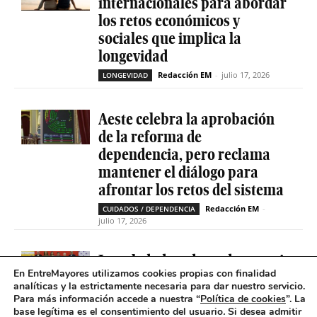
internacionales para abordar
los retos económicos y
sociales que implica la
longevidad
Redacción EM
-
julio 17, 2026
LONGEVIDAD
Aeste celebra la aprobación
de la reforma de
dependencia, pero reclama
mantener el diálogo para
afrontar los retos del sistema
Redacción EM
-
CUIDADOS / DEPENDENCIA
julio 17, 2026
La soledad no deseada es casi
En EntreMayores utilizamos cookies propias con finalidad
cinco veces superior entre
analíticas y la estrictamente necesaria para dar nuestro servicio.
personas que tienen
Para más información accede a nuestra “
Política de cookies
”. La
problemas de salud mental
base legítima es el consentimiento del usuario
.
Si desea admitir