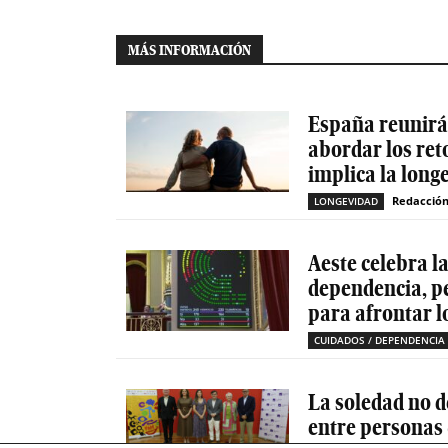
MÁS INFORMACIÓN
España reunirá 
abordar los ret
implica la long
Redacció
LONGEVIDAD
Aeste celebra l
dependencia, p
para afrontar l
CUIDADOS / DEPENDENCIA
La soledad no d
entre personas