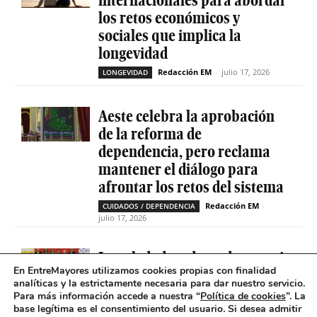
internacionales para abordar
los retos económicos y
sociales que implica la
longevidad
Redacción EM
-
julio 17, 2026
LONGEVIDAD
Aeste celebra la aprobación
de la reforma de
dependencia, pero reclama
mantener el diálogo para
afrontar los retos del sistema
Redacción EM
-
CUIDADOS / DEPENDENCIA
julio 17, 2026
La soledad no deseada es casi
En EntreMayores utilizamos cookies propias con finalidad
cinco veces superior entre
analíticas y la estrictamente necesaria para dar nuestro servicio.
personas que tienen
Para más información accede a nuestra “
Política de cookies
”. La
problemas de salud mental
base legítima es el consentimiento del usuario
.
Si desea admitir