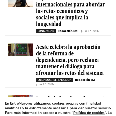
internacionales para abordar
los retos económicos y
sociales que implica la
longevidad
Redacción EM
-
julio 17, 2026
LONGEVIDAD
Aeste celebra la aprobación
de la reforma de
dependencia, pero reclama
mantener el diálogo para
afrontar los retos del sistema
Redacción EM
-
CUIDADOS / DEPENDENCIA
julio 17, 2026
La soledad no deseada es casi
En EntreMayores utilizamos cookies propias con finalidad
cinco veces superior entre
analíticas y la estrictamente necesaria para dar nuestro servicio.
personas que tienen
Para más información accede a nuestra “
Política de cookies
”. La