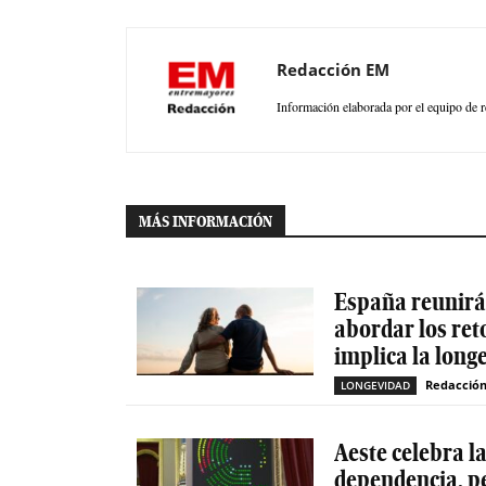
Redacción EM
Información elaborada por el equipo de r
MÁS INFORMACIÓN
España reunirá 
abordar los ret
implica la long
Redacció
LONGEVIDAD
Aeste celebra l
dependencia, p