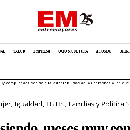
NAL
SALUD
EMPRESA
OCIO & CULTURA
A FONDO
OPIN
muy complicados debido a la vulnerabilidad de las personas a las qu
er, Igualdad, LGTBI, Familias y Política 
n siendo, meses muy co