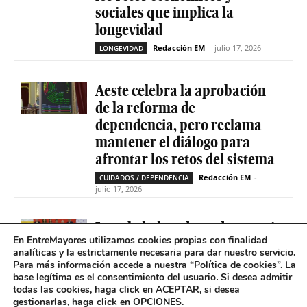
sociales que implica la
longevidad
Redacción EM
-
julio 17, 2026
LONGEVIDAD
Aeste celebra la aprobación
de la reforma de
dependencia, pero reclama
mantener el diálogo para
afrontar los retos del sistema
Redacción EM
-
CUIDADOS / DEPENDENCIA
julio 17, 2026
La soledad no deseada es casi
En EntreMayores utilizamos cookies propias con finalidad
cinco veces superior entre
analíticas y la estrictamente necesaria para dar nuestro servicio.
personas que tienen
Para más información accede a nuestra “
Política de cookies
”. La
problemas de salud mental
base legítima es el consentimiento del usuario
.
Si desea admitir
todas las cookies, haga click en ACEPTAR, si desea
Redacción EM
-
SOLEDAD NO DESEADA
gestionarlas, haga click en OPCIONES.