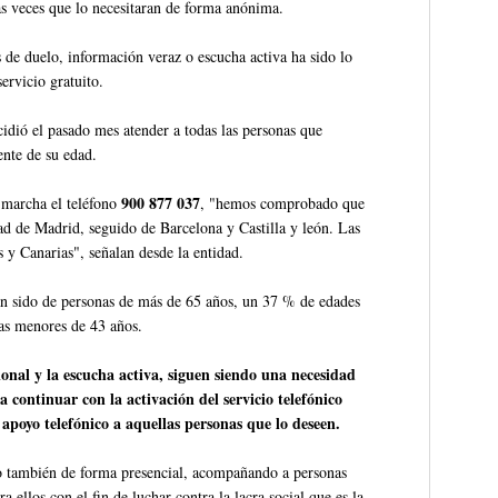
las veces que lo necesitaran de forma anónima.
de duelo, información veraz o escucha activa ha sido lo
ervicio gratuito.
idió el pasado mes atender a todas las personas que
ente de su edad.
900 877 037
 marcha el teléfono
, "hemos comprobado que
d de Madrid, seguido de Barcelona y Castilla y león. Las
 y Canarias", señalan desde la entidad.
han sido de personas de más de 65 años, un 37 % de edades
nas menores de 43 años.
onal y la escucha activa, siguen siendo una necesidad
 continuar con la activación del servicio telefónico
 apoyo telefónico a aquellas personas que lo deseen.
io también de forma presencial, acompañando a personas
 ellos con el fin de luchar contra la lacra social que es la