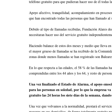
teléfono gratuito para que pudieran hacer uso de él todas 
Apoyo afectivo, tranquilidad, acompañamiento en procesos 
que han encontrado todas las personas que han llamado al s
Debido al tipo de llamadas recibidas, Fundación Alares dec
necesitaran hacer uso del servicio gratuito independientem
Haciendo balance de estos dos meses y medio que lleva en
el mayor grueso de llamadas se ha recibido de la Comunida
zonas donde menos llamadas se han registrado son Baleares
En lo que respecta a las edades, el 58 % de las llamadas 
comprendidas entre los 44 años y los 64, y resto de perso
Una vez finalizado el Estado de Alarma, el apoyo emoci
para las personas en soledad, por lo que la empresa va a
gratuito las 24 horas los siete días de la semana, dando
Una vez que volvamos a la normalidad, prestará el servic
mayores en sus domicilios, de forma totalmente gratuita para