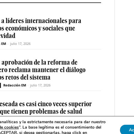
a líderes internacionales para
os económicos y sociales que
evidad
n EM
-
julio 17, 2026
a aprobación de la reforma de
ero reclama mantener el diálogo
os retos del sistema
Redacción EM
-
julio 17, 2026
eseada es casi cinco veces superior
 que tienen problemas de salud
nalíticas y la estrictamente necesaria para dar nuestro
Redacción EM
-
julio 16, 2026
de cookies
”. La base legítima es el consentimiento del
Ac
 ACEPTAR, si desea gestionarlas, haga click en