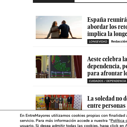
España reunirá 
abordar los ret
implica la long
Redacció
LONGEVIDAD
Aeste celebra l
dependencia, p
para afrontar l
CUIDADOS / DEPENDENCIA
La soledad no d
entre personas
mental
En EntreMayores utilizamos cookies propias con finalidad a
servicio. Para más información accede a nuestra “
Política 
SOLEDAD NO DESEADA
usuario
.
Si desea admitir todas las cookies, haga click en