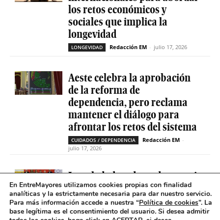
los retos económicos y
sociales que implica la
longevidad
Redacción EM
-
julio 17, 2026
LONGEVIDAD
Aeste celebra la aprobación
de la reforma de
dependencia, pero reclama
mantener el diálogo para
afrontar los retos del sistema
Redacción EM
-
CUIDADOS / DEPENDENCIA
julio 17, 2026
La soledad no deseada es casi
En EntreMayores utilizamos cookies propias con finalidad
cinco veces superior entre
analíticas y la estrictamente necesaria para dar nuestro servicio.
personas que tienen
Para más información accede a nuestra “
Política de cookies
”. La
problemas de salud mental
base legítima es el consentimiento del usuario
.
Si desea admitir