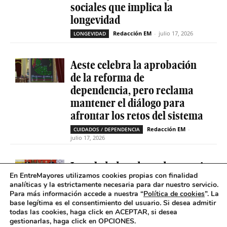
sociales que implica la
longevidad
Redacción EM
-
julio 17, 2026
LONGEVIDAD
Aeste celebra la aprobación
de la reforma de
dependencia, pero reclama
mantener el diálogo para
afrontar los retos del sistema
Redacción EM
-
CUIDADOS / DEPENDENCIA
julio 17, 2026
La soledad no deseada es casi
En EntreMayores utilizamos cookies propias con finalidad
cinco veces superior entre
analíticas y la estrictamente necesaria para dar nuestro servicio.
personas que tienen
Para más información accede a nuestra “
Política de cookies
”. La
problemas de salud mental
base legítima es el consentimiento del usuario
.
Si desea admitir
todas las cookies, haga click en ACEPTAR, si desea
Redacción EM
-
SOLEDAD NO DESEADA
gestionarlas, haga click en OPCIONES.
julio 16, 2026