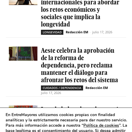
internacionales para abordar
los retos económicos y
sociales que implica la
longevidad
Redacción EM
-
julio 17, 2026
LONGEVIDAD
Aeste celebra la aprobación
de la reforma de
dependencia, pero reclama
mantener el diálogo para
afrontar los retos del sistema
Redacción EM
-
CUIDADOS / DEPENDENCIA
julio 17, 2026
La soledad no deseada es casi
En EntreMayores utilizamos cookies propias con finalidad
cinco veces superior entre
analíticas y la estrictamente necesaria para dar nuestro servicio.
personas que tienen
Para más información accede a nuestra “
Política de cookies
”. La
problemas de salud mental
base legítima es el consentimiento del usuario
.
Si desea admitir