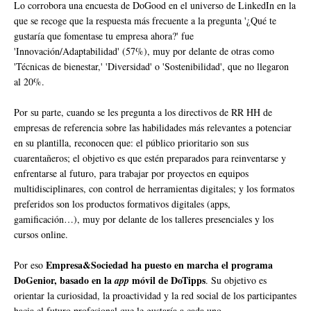
Lo corrobora una encuesta de DoGood en el universo de LinkedIn en la
que se recoge que la respuesta más frecuente a la pregunta '¿Qué te
gustaría que fomentase tu empresa ahora?' fue
'Innovación/Adaptabilidad' (57%), muy por delante de otras como
'Técnicas de bienestar,' 'Diversidad' o 'Sostenibilidad', que no llegaron
al 20%.
Por su parte, cuando se les pregunta a los directivos de RR HH de
empresas de referencia sobre las habilidades más relevantes a potenciar
en su plantilla, reconocen que: el público prioritario son sus
cuarentañeros; el objetivo es que estén preparados para reinventarse y
enfrentarse al futuro, para trabajar por proyectos en equipos
multidisciplinares, con control de herramientas digitales; y los formatos
preferidos son los productos formativos digitales (apps,
gamificación…), muy por delante de los talleres presenciales y los
cursos online.
Empresa&Sociedad ha puesto en marcha el programa
Por eso
DoGenior, basado en la
móvil de DoTipps
app
. Su objetivo es
orientar la curiosidad, la proactividad y la red social de los participantes
hacia el futuro profesional que le gustaría a cada uno.