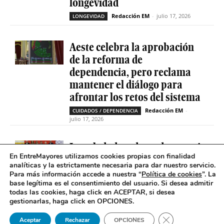
longevidad
Redacción EM
-
julio 17, 2026
LONGEVIDAD
Aeste celebra la aprobación
de la reforma de
dependencia, pero reclama
mantener el diálogo para
afrontar los retos del sistema
Redacción EM
-
CUIDADOS / DEPENDENCIA
julio 17, 2026
La soledad no deseada es casi
En EntreMayores utilizamos cookies propias con finalidad
cinco veces superior entre
analíticas y la estrictamente necesaria para dar nuestro servicio.
personas que tienen
Para más información accede a nuestra “
Política de cookies
”. La
problemas de salud mental
base legítima es el consentimiento del usuario
.
Si desea admitir
todas las cookies, haga click en ACEPTAR, si desea
Redacción EM
-
SOLEDAD NO DESEADA
gestionarlas, haga click en OPCIONES.
julio 16, 2026
Cerrar el banner 
Aceptar
Rechazar
OPCIONES