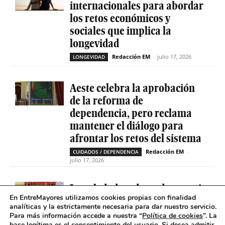
internacionales para abordar
los retos económicos y
sociales que implica la
longevidad
Redacción EM
-
julio 17, 2026
LONGEVIDAD
Aeste celebra la aprobación
de la reforma de
dependencia, pero reclama
mantener el diálogo para
afrontar los retos del sistema
Redacción EM
-
CUIDADOS / DEPENDENCIA
julio 17, 2026
La soledad no deseada es casi
En EntreMayores utilizamos cookies propias con finalidad
cinco veces superior entre
analíticas y la estrictamente necesaria para dar nuestro servicio.
personas que tienen
Para más información accede a nuestra “
Política de cookies
”. La
base legítima es el consentimiento del usuario
.
Si desea admitir