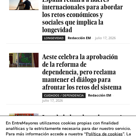
internacionales para abordar
los retos económicos y
sociales que implica la
longevidad
Redacción EM
-
julio 17, 2026
LONGEVIDAD
Aeste celebra la aprobación
de la reforma de
dependencia, pero reclama
mantener el diálogo para
afrontar los retos del sistema
Redacción EM
-
CUIDADOS / DEPENDENCIA
julio 17, 2026
La soledad no deseada es casi
En EntreMayores utilizamos cookies propias con finalidad
cinco veces superior entre
analíticas y la estrictamente necesaria para dar nuestro servicio.
personas que tienen
Para más información accede a nuestra “
Política de cookies
”. La