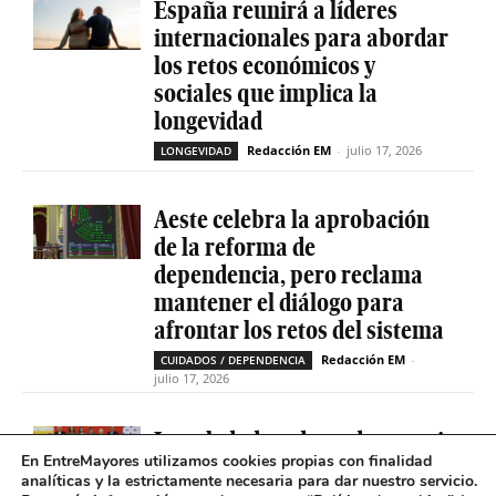
España reunirá a líderes
internacionales para abordar
los retos económicos y
sociales que implica la
longevidad
Redacción EM
-
julio 17, 2026
LONGEVIDAD
Aeste celebra la aprobación
de la reforma de
dependencia, pero reclama
mantener el diálogo para
afrontar los retos del sistema
Redacción EM
-
CUIDADOS / DEPENDENCIA
julio 17, 2026
La soledad no deseada es casi
En EntreMayores utilizamos cookies propias con finalidad
cinco veces superior entre
analíticas y la estrictamente necesaria para dar nuestro servicio.